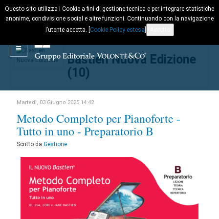
Questo sito utilizza i Cookie a fini di gestione tecnica e per integrare statistiche
anonime, condivisione social e altre funzioni. Continuando con la navigazione
l’utente accetta. [
Cookie Policy estesa
]
Accetto
Bastien Nuova Edizione
(10)
Martedì, 03 Giugno 2025 14:42
Metodo Completo per Pianoforte -
Tutto in uno - Preparatorio B
Scritto da
Gestione