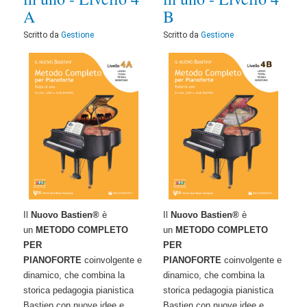
A
B
Scritto da
Gestione
Scritto da
Gestione
Il
Nuovo Bastien®
è
Il
Nuovo Bastien®
è
un
METODO COMPLETO
un
METODO COMPLETO
PER
PER
PIANOFORTE
coinvolgente e
PIANOFORTE
coinvolgente e
dinamico, che combina la
dinamico, che combina la
storica pedagogia pianistica
storica pedagogia pianistica
Bastien con nuove idee e
Bastien con nuove idee e