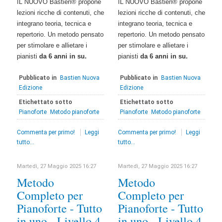
IL NUOVO Bastien® propone
IL NUOVO Bastien® propone
lezioni ricche di contenuti, che
lezioni ricche di contenuti, che
integrano teoria, tecnica e
integrano teoria, tecnica e
repertorio. Un metodo pensato
repertorio. Un metodo pensato
per stimolare e allietare i
per stimolare e allietare i
pianisti
da 6 anni in su.
pianisti
da 6 anni in su.
Pubblicato in
Bastien Nuova
Pubblicato in
Bastien Nuova
Edizione
Edizione
Etichettato sotto
Etichettato sotto
Pianoforte
Metodo pianoforte
Pianoforte
Metodo pianoforte
Commenta per primo!
Leggi
Commenta per primo!
Leggi
tutto...
tutto...
Martedì, 27 Maggio 2025 16:27
Martedì, 27 Maggio 2025 16:27
Metodo
Metodo
Completo per
Completo per
Pianoforte - Tutto
Pianoforte - Tutto
in uno - Livello 4
in uno - Livello 4