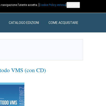
 navigazione l’utente accetta. [
Cookie Policy estesa
]
Accetto
CATALOGO EDIZIONI
COME ACQUISTARE
etodo VMS (con CD)