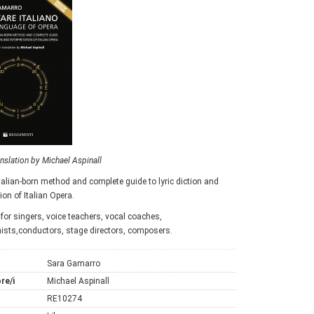
anslation by Michael Aspinall
Italian-born method and complete guide to lyric diction and
tion of Italian Opera.
or singers, voice teachers, vocal coaches,
sts,conductors, stage directors, composers.
Sara Gamarro
re/i
Michael Aspinall
RE10274