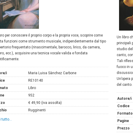
bro per conoscere il proprio corpo e la propria voce, scoprire come
Un libro c
ta funzioni come strumento musicale, indipendentemente dal tipo
principali
pertorio frequentato (rinascimentale, barocco, lirico, da camera,
studio del
ro, ecc.), acquisire una tecnica vocale valida e fondata
canto, con
ntificamente.
Tali rifle
fuoco in u
discussion
re/i
Maria Luisa Sànchez Carbone
Un’opera p
ice
RE10140
del canto.
mato
Libro
ine
952
Autore/i
zzo
€ 49,90 (iva assolta)
Codice
chio
Rugginenti
Formato
 tutto...
Pagine
Prezzo