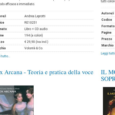
tutti colo
odo efficace e immediato.
Autore/i
re/i
Andrea Leprotti
Codice
ice
RE10251
Formato
mato
Libro + CD audio
Pagine
ine
194 (a colori)
Prezzo
zzo
€ 29,90 (iva incl.)
Marchio
chio
Volontè & Co.
Leggi tutto
 tutto...
x Arcana - Teoria e pratica della voce
IL M
SOP