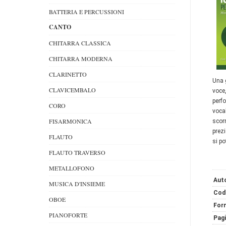
BATTERIA E PERCUSSIONI
CANTO
CHITARRA CLASSICA
CHITARRA MODERNA
CLARINETTO
Una g
CLAVICEMBALO
voce
perfo
CORO
vocal
FISARMONICA
scorr
prezi
FLAUTO
si po
FLAUTO TRAVERSO
METALLOFONO
Auto
MUSICA D'INSIEME
Cod
OBOE
For
PIANOFORTE
Pag