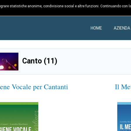
ntegrare statistiche anonime, condivisione social e altre funzioni. Continuando con la
HOME
AZIENDA
Canto (11)
iene Vocale per Cantanti
Il M