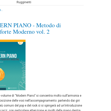
Rugginenti
...
RN PIANO - Metodo di
forte Moderno vol. 2
o volume di “Modern Piano” si concentra molto sull’armonia e
osizione delle voci nell’accompagnamento: partendo dai giri
iù comuni del pop e del rock ci si spingerà ad un’introduzione
g jazz, con particolare attenzione ai rivolti della mano destra.