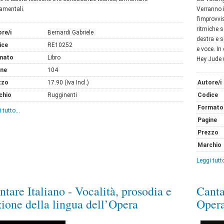
amentali.
Verranno i
l’improvvi
ritmiche s
re/i
Bernardi Gabriele
destra e s
ice
RE10252
e voce. In
mato
Libro
Hey Jude (
ine
104
zzo
17.90 (Iva Incl.)
Autore/i
chio
Rugginenti
Codice
Formato
 tutto...
Pagine
Prezzo
Marchio
Leggi tutto
ntare Italiano - Vocalità, prosodia e
Canta
zione della lingua dell’Opera
Opera