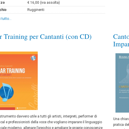
zzo
€ 16,00 (iva assolta)
chio
Rugginenti
 tutto...
r Training per Cantanti (con CD)
Canto
Impar
trumento davvero utile a tutti gli artisti, interpreti, performer di
Una chiara
al e professionisti della voce che vogliano imparare il linguaggio
pratica de
cale moderno, allenare l’orecchio e ampliare le proprie conoscenze