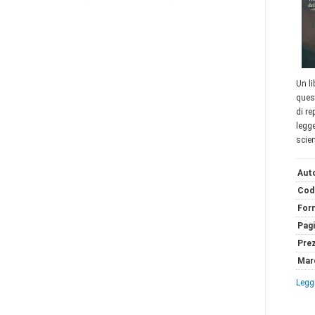
Un li
ques
di re
legge
scie
Auto
Cod
For
Pag
Pre
Mar
Leggi