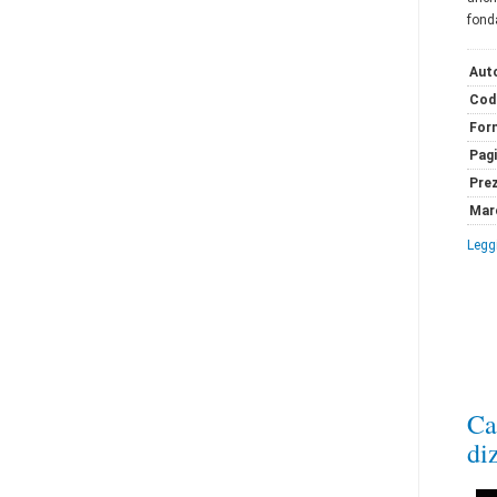
fond
Auto
Cod
For
Pag
Pre
Mar
Leggi
Ca
di