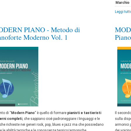
Marchio
Leggi tutto
DERN PIANO - Metodo di
MODE
anoforte Moderno Vol. 1
Piano
ento di “
Modern Piano
” è quello di formare
pianisti e tastieristi
Il second
rni completi
, che sappiano cioè padroneggiare i linguaggi e le
sulla disp
che richieste nei generi rock, pop, blues e jazz ma che possiedano
armonici p
e le abilità tecniche e le conoscenze teorico/armoniche
dei voicin