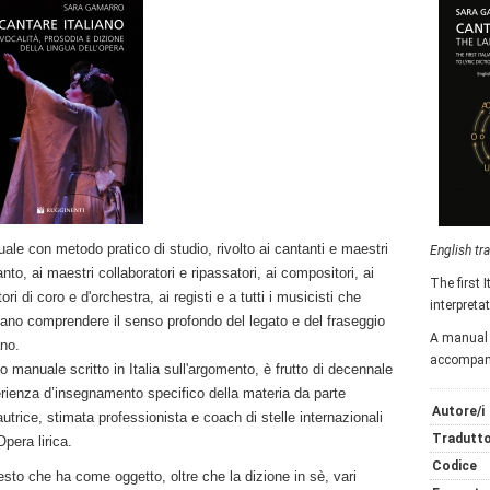
ale con metodo pratico di studio, rivolto ai cantanti e maestri
English tr
anto, ai maestri collaboratori e ripassatori, ai compositori, ai
The first 
tori di coro e d'orchestra, ai registi e a tutti i musicisti che
interpreta
iano comprendere il senso profondo del legato e del fraseggio
A manual f
iano.
accompani
o manuale scritto in Italia sull'argomento, è frutto di decennale
rienza d’insegnamento specifico della materia da parte
Autore/i
’autrice, stimata professionista e coach di stelle internazionali
Tradutto
Opera lirica.
Codice
esto che ha come oggetto, oltre che la dizione in sè, vari