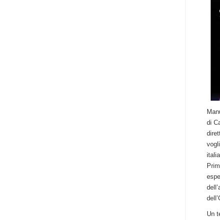
Manu
di C
diret
vogl
ital
Prim
espe
dell
dell’
Un t