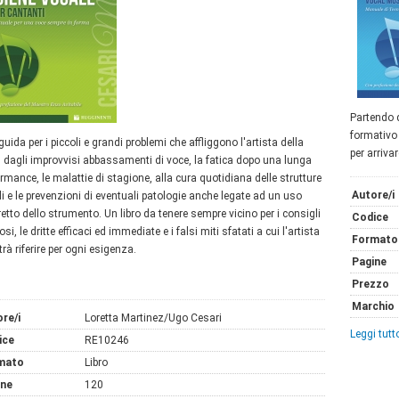
Partendo d
formativo 
uida per i piccoli e grandi problemi che affliggono l'artista della
per arrivar
, dagli improvvisi abbassamenti di voce, la fatica dopo una lunga
rmance, le malattie di stagione, alla cura quotidiana delle strutture
Autore/i
i e le prevenzioni di eventuali patologie anche legate ad un uso
etto dello strumento. Un libro da tenere sempre vicino per i consigli
Codice
osi, le dritte efficaci ed immediate e i falsi miti sfatati a cui l'artista
Formato
trà riferire per ogni esigenza.
Pagine
Prezzo
Marchio
re/i
Loretta Martinez/Ugo Cesari
Leggi tutto
ice
RE10246
mato
Libro
ine
120