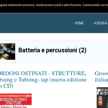
ntegrare statistiche anonime, condivisione social e altre funzioni. Continuando con la
HOME
AZIENDA
Batteria e percussioni (2)
RDONI OSTINATI - STRUTTURE,
Groov
boing e Tuboing- tap (nuova edizione
itali
n CD)