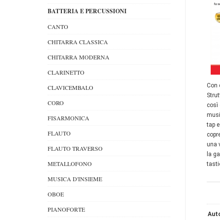
BATTERIA E PERCUSSIONI
CANTO
CHITARRA CLASSICA
CHITARRA MODERNA
CLARINETTO
Con 
CLAVICEMBALO
Strut
CORO
così
musi
FISARMONICA
tap e
FLAUTO
copre
una v
FLAUTO TRAVERSO
la ga
METALLOFONO
tasti
MUSICA D'INSIEME
OBOE
PIANOFORTE
Auto