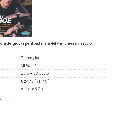
edia del groove per il batterista del Ventunesimo secolo.
Tommy Igoe
ML98149
Libro + CD audio
€ 24,75 (iva.incl.)
Volontè & Co.
...