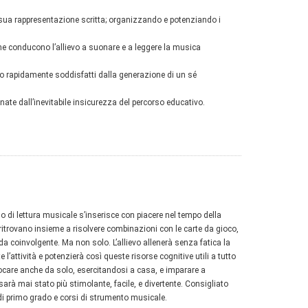
 sua rappresentazione scritta; organizzando e potenziando i
 che conducono l’allievo a suonare e a leggere la musica
nno rapidamente soddisfatti dalla generazione di un sé
ginate dall’inevitabile insicurezza del percorso educativo.
o di lettura musicale s’inserisce con piacere nel tempo della
si ritrovano insieme a risolvere combinazioni con le carte da gioco,
da coinvolgente. Ma non solo. L’allievo allenerà senza fatica la
’attività e potenzierà così queste risorse cognitive utili a tutto
giocare anche da solo, esercitandosi a casa, e imparare a
arà mai stato più stimolante, facile, e divertente. Consigliato
di primo grado e corsi di strumento musicale.