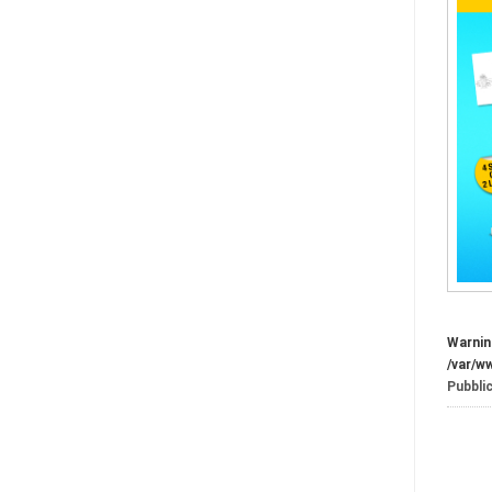
Warnin
/var/w
Pubblic