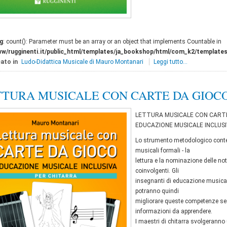
g
: count(): Parameter must be an array or an object that implements Countable in
ww/rugginenti.it/public_html/templates/ja_bookshop/html/com_k2/templates
ato in
Ludo-Didattica Musicale di Mauro Montanari
Leggi tutto...
TURA MUSICALE CON CARTE DA GIOCO
LETTURA MUSICALE CON CARTE
EDUCAZIONE MUSICALE INCLUS
Lo strumento metodologico conten
musicali formali - la
lettura e la nominazione delle not
coinvolgenti. Gli
insegnanti di educazione musicale
potranno quindi
migliorare queste competenze senz
informazioni da apprendere.
I maestri di chitarra svolgeranno