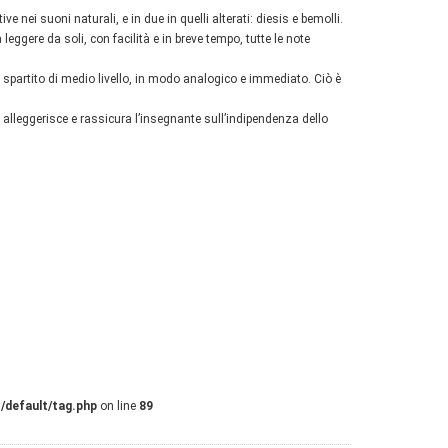
ve nei suoni naturali, e in due in quelli alterati: diesis e bemolli.
eggere da soli, con facilità e in breve tempo, tutte le note
spartito di medio livello, in modo analogico e immediato. Ciò è
 e alleggerisce e rassicura l’insegnante sull’indipendenza dello
/default/tag.php
on line
89