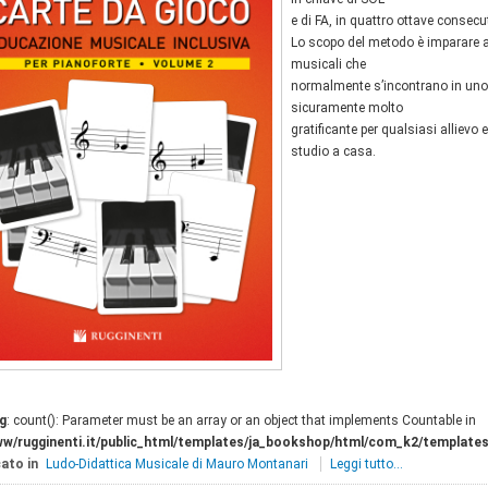
e di FA, in quattro ottave consecuti
Lo scopo del metodo è imparare a l
musicali che
normalmente s’incontrano in uno 
sicuramente molto
gratificante per qualsiasi allievo
studio a casa.
g
: count(): Parameter must be an array or an object that implements Countable in
ww/rugginenti.it/public_html/templates/ja_bookshop/html/com_k2/templates
ato in
Ludo-Didattica Musicale di Mauro Montanari
Leggi tutto...