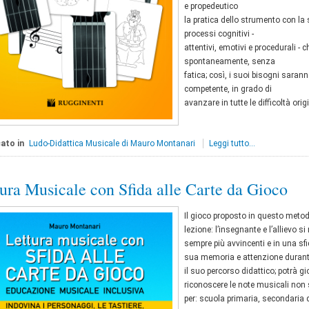
e propedeutico
la pratica dello strumento con la
processi cognitivi -
attentivi, emotivi e procedurali -
spontaneamente, senza
fatica; così, i suoi bisogni sara
competente, in grado di
avanzare in tutte le difficoltà ori
ato in
Ludo-Didattica Musicale di Mauro Montanari
Leggi tutto...
ura Musicale con Sfida alle Carte da Gioco
Il gioco proposto in questo metod
lezione: l’insegnante e l’allievo 
sempre più avvincenti e in una sfi
sua memoria e attenzione durante l
il suo percorso didattico; potrà 
riconoscere le note musicali non s
per: scuola primaria, secondaria 