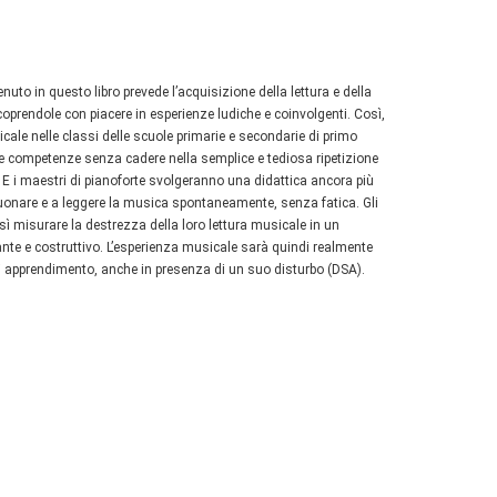
to in questo libro prevede l’acquisizione della lettura e della
coprendole con piacere in esperienze ludiche e coinvolgenti. Così,
cale nelle classi delle scuole primarie e secondarie di primo
e competenze senza cadere nella semplice e tediosa ripetizione
 E i maestri di pianoforte svolgeranno una didattica ancora più
suonare e a leggere la musica spontaneamente, senza fatica. Gli
esì misurare la destrezza della loro lettura musicale in un
ante e costruttivo. L’esperienza musicale sarà quindi realmente
li di apprendimento, anche in presenza di un suo disturbo (DSA).