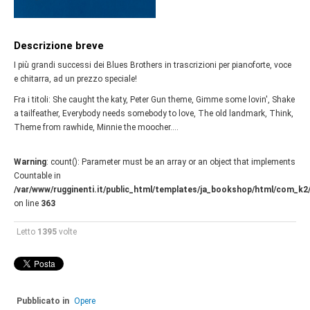
Descrizione breve
I più grandi successi dei Blues Brothers in trascrizioni per pianoforte, voce
e chitarra, ad un prezzo speciale!
Fra i titoli: She caught the katy, Peter Gun theme, Gimme some lovin', Shake
a tailfeather, Everybody needs somebody to love, The old landmark, Think,
Theme from rawhide, Minnie the moocher….
Warning
: count(): Parameter must be an array or an object that implements
Countable in
/var/www/rugginenti.it/public_html/templates/ja_bookshop/html/com_k2
on line
363
Letto
1395
volte
Pubblicato in
Opere