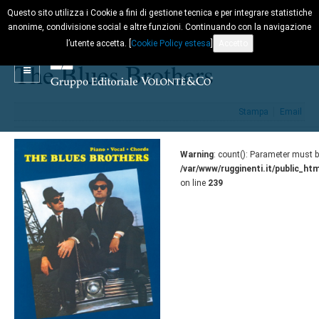
Questo sito utilizza i Cookie a fini di gestione tecnica e per integrare statistiche
anonime, condivisione social e altre funzioni. Continuando con la navigazione
l’utente accetta. [
Cookie Policy estesa
]
Accetto
The Blues Brothers
Stampa
Email
Warning
: count(): Parameter must b
/var/www/rugginenti.it/public_h
on line
239