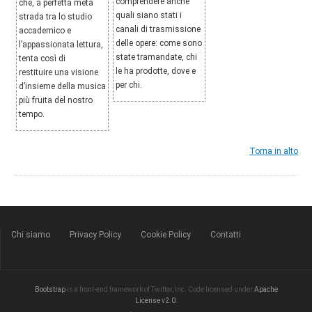
comprendere anche
che, a perfetta metà
quali siano stati i
strada tra lo studio
canali di trasmissione
accademico e
delle opere: come sono
l’appassionata lettura,
state tramandate, chi
tenta così di
le ha prodotte, dove e
restituire una visione
per chi.
d’insieme della musica
più fruita del nostro
tempo.
Torna in alto
Chi siamo
Privacy Policy
Cookie Policy
Contatti
Bootstrap
is a front-end framework of Twitter, Inc. Code licensed under
Apache
License v2.0
.