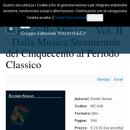
Questo sito utilizza i Cookie a fini di gestione tecnica e per integrare statistiche
anonime, condivisione social e altre funzioni. Continuando con la navigazione
l’utente accetta. [
Cookie Policy estesa
]
Accetto
Storia della Musica - Vol. II
- Dalla Musica Strumentale
del Cinquecento al Periodo
Classico
Stampa
Email
Autore/i:
Elvidio Surian
Codice:
RE1038
Formato:
Libro
Pagine:
394
Prezzo:
€ 23,50 (iva assolta)