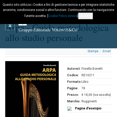
Questo sito utilizza i Cookie a fini di gestione tecnica e per integrare statistiche
anonime, condivisione social e altre funzioni. Continuando con la navigazione
l’utente accetta. [
Cookie Policy estesa
]
Accetto
Arpa - Guida metodologica
allo studio personale
Stampa
Email
Autore/i:
Fiorella Bonetti
Codice:
RE10211
Formato:
Libro
Pagine:
78
Prezzo:
€ 18,00 (iva assolta)
Marchio:
Rugginenti
Pagine d'esempio