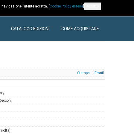
 navigazione l’utente accetta. [
Cookie Policy estesa
]
Accetto
CATALOGO EDIZIONI
COME ACQUISTARE
Stampa
Email
ary
Cecconi
ssolta)