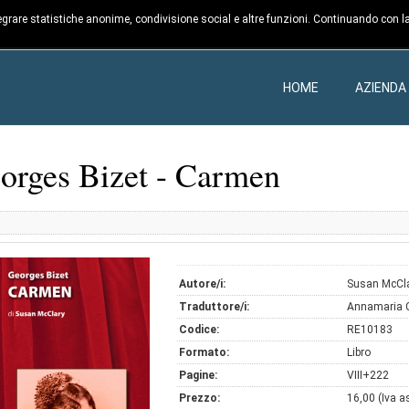
ntegrare statistiche anonime, condivisione social e altre funzioni. Continuando con la
HOME
AZIENDA
orges Bizet - Carmen
Autore/i:
Susan McCl
Traduttore/i:
Annamaria 
Codice:
RE10183
Formato:
Libro
Pagine:
VIII+222
Prezzo:
16,00 (Iva a