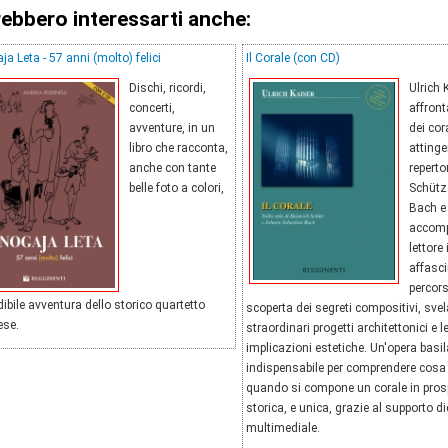
ebbero interessarti anche:
a Leta - 57 anni (molto) felici
Il Corale (con CD)
Dischi, ricordi,
Ulrich 
concerti,
affront
avventure, in un
dei cor
libro che racconta,
atting
anche con tante
repertor
belle foto a colori,
Schütz 
Bach e
accomp
lettore
affasc
percors
edibile avventura dello storico quartetto
scoperta dei segreti compositivi, sve
ese.
straordinari progetti architettonici e le
implicazioni estetiche. Un'opera basil
indispensabile per comprendere cosa
quando si compone un corale in pros
storica, e unica, grazie al supporto di
multimediale.