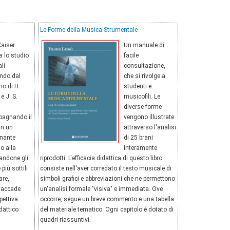
Le Forme della Musica Strumentale
Kaiser
Un manuale di
a lo studio
facile
ali
consultazione,
endo dal
che si rivolge a
io di H.
studenti e
e J. S.
musicofili. Le
diverse forme
agnando il
vengono illustrate
 in un
attraverso l'analisi
inante
di 25 brani
o alla
interamente
landone gli
riprodotti. L'efficacia didattica di questo libro
 più sottili
consiste nell'aver corredato il testo musicale di
are,
simboli grafici e abbreviazioni che ne permettono
 accade
un'analisi formale "visiva" e immediata. Ove
pettiva
occorre, segue un breve commento e una tabella
dattico
del materiale tematico. Ogni capitolo è dotato di
quadri riassuntivi.