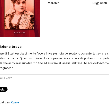
Marchio:
Rugginenti
izione breve
men
di Bizet è probabilmente l'opera lirica più nota del reprtorio corrente, tuttavia l
ità che merita. Questo studio esplora l'opera in diversi contesti, portando in superfic
e che accolse il suo debutto fino ad arrivare all'analisi del tessuto socio-filosofic
tografiche.
481
volte
cato in
Opere