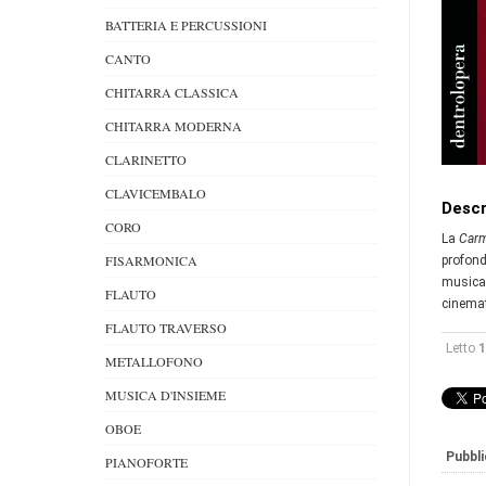
BATTERIA E PERCUSSIONI
CANTO
CHITARRA CLASSICA
CHITARRA MODERNA
CLARINETTO
CLAVICEMBALO
Descr
CORO
La
Car
FISARMONICA
profond
musical
FLAUTO
cinema
FLAUTO TRAVERSO
Letto
1
METALLOFONO
MUSICA D'INSIEME
OBOE
Pubbli
PIANOFORTE