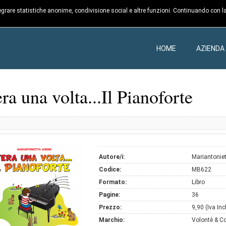
ntegrare statistiche anonime, condivisione social e altre funzioni. Continuando con la
HOME
AZIENDA
ra una volta...Il Pianoforte
Autore/i:
Mariantonie
Codice:
MB622
Formato:
Libro
Pagine:
36
Prezzo:
9,90 (Iva Incl
Marchio:
Volontè & Co