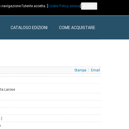
 navigazione l’utente accetta. [
Cookie Policy estesa
]
Accetto
CATALOGO EDIZIONI
COME ACQUISTARE
Stampa
Email
tta Larose
.)
.