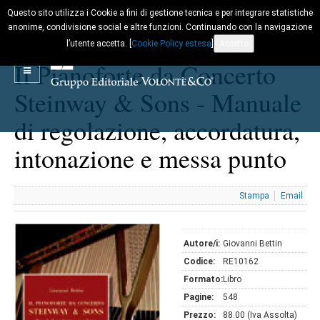
Questo sito utilizza i Cookie a fini di gestione tecnica e per integrare statistiche
anonime, condivisione social e altre funzioni. Continuando con la navigazione
l’utente accetta. [
Cookie Policy estesa
]
Accetto
Il Pianoforte da Concerto
Steinway & Sons - Manuale
di regolazione, accordatura,
intonazione e messa punto
Stampa
Email
Autore/i:
Giovanni Bettin
Codice:
RE10162
Formato:
Libro
Pagine:
548
Prezzo:
88.00 (Iva Assolta)