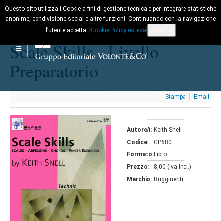
Questo sito utilizza i Cookie a fini di gestione tecnica e per integrare statistiche
anonime, condivisione social e altre funzioni. Continuando con la navigazione
l’utente accetta. [
Cookie Policy estesa
]
Accetto
Scale Skills - Livello
Preparatorio
Stampa
Email
Autore/i:
Keith Snell
Codice:
GP680
Formato:
Libro
Prezzo:
8,00 (Iva Incl.)
Marchio:
Rugginenti