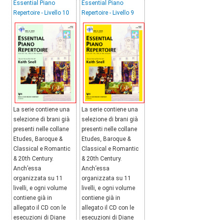
Essential Piano
Essential Piano
Repertoire - Livello 10
Repertoire - Livello 9
La serie contiene una
La serie contiene una
selezione di brani già
selezione di brani già
presenti nelle collane
presenti nelle collane
Etudes, Baroque &
Etudes, Baroque &
Classical e Romantic
Classical e Romantic
& 20th Century.
& 20th Century.
Anch’essa
Anch’essa
organizzata su 11
organizzata su 11
livelli, e ogni volume
livelli, e ogni volume
contiene già in
contiene già in
allegato il CD con le
allegato il CD con le
esecuzioni di Diane
esecuzioni di Diane