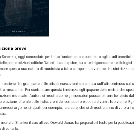
izione breve
h Schenker, oggi conosciuto per il suo fondamentale contributo agli studi teoretici,
elle prime edizioni critiche "Urtext", basate, cioè, su criteri rigorosamente filologic
ecare questa sua natura di musicista a tutto campo in un volume che sintetizzasse
o.
 sostiene che gran parte delle attuali esecuzioni sia basata sull'ottocentesco cult
etto meccanico. Per contrastare questa tendenza egli rpopone delle metodiche specif
cuzione musicale. L'autore ci mostra come gli esecutori possano trarre beneficio d
rpretazione letterale delle indicazioni del compositore possa divenire fuorviante. Egli
umerosi argomenti, quali, per esempio, le arcate, che si dimostreranno di valora inesti
stra.
 morte di Shenker il suo allievo Oswald Jonas ha preparato il testo per la pubblicazio
 di editarlo.