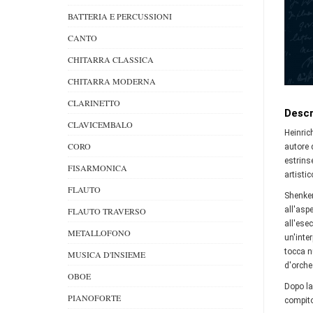
BATTERIA E PERCUSSIONI
CANTO
CHITARRA CLASSICA
CHITARRA MODERNA
CLARINETTO
Descr
CLAVICEMBALO
Heinric
CORO
autore d
estrins
FISARMONICA
artistic
FLAUTO
Shenker
all'asp
FLAUTO TRAVERSO
all'ese
METALLOFONO
un'inte
tocca n
MUSICA D'INSIEME
d'orche
OBOE
Dopo la
PIANOFORTE
compito