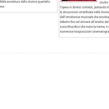
edibile avventura dello storico quartetto
studio 
ese.
l'opera in diversi contesti, portando in
le discussioni stratificate nella storia
dall'ortodossia musicale che accolse
debutto fino ad arrivare all'analisi de
socio-filosofico che nutre la trama, e 
numerose trasposizioni cinematogra