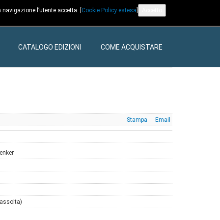
 navigazione l’utente accetta. [
Cookie Policy estesa
]
Accetto
CATALOGO EDIZIONI
COME ACQUISTARE
Stampa
Email
henker
 assolta)