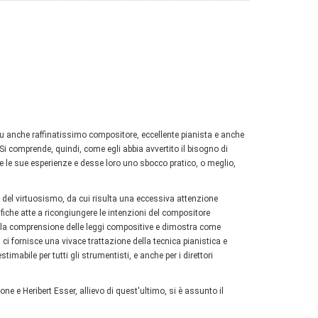
 fu anche raffinatissimo compositore, eccellente pianista e anche
i. Si comprende, quindi, come egli abbia avvertito il bisogno di
 le sue esperienze e desse loro uno sbocco pratico, o meglio,
o del virtuosismo, da cui risulta una eccessiva attenzione
iche atte a ricongiungere le intenzioni del compositore
alla comprensione delle leggi compositive e dimostra come
 ci fornisce una vivace trattazione della tecnica pianistica e
mabile per tutti gli strumentisti, e anche per i direttori
ne e Heribert Esser, allievo di quest'ultimo, si è assunto il