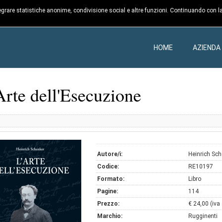
ntegrare statistiche anonime, condivisione social e altre funzioni. Continuando con la
HOME
AZIENDA
Arte dell'Esecuzione
Autore/i:
Heinrich Sc
Codice:
RE10197
Formato:
Libro
Pagine:
114
Prezzo:
€ 24,00 (iva
Marchio:
Rugginenti