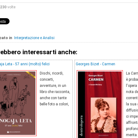
230
volte
cato in
Interpretazione e Analisi
ebbero interessarti anche:
a Leta - 57 anni (molto) felici
Georges Bizet - Carmen
Dischi, ricordi,
La
Car
concerti,
è prob
avventure, in un
l'opera 
libro che racconta,
nota de
anche con tante
corrent
belle foto a colori,
la sua
diffus
ci impe
affront
profond
merita