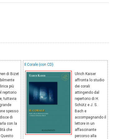
Il Corale (con CD)
men
di Bizet
Ulrich Kaiser
abilmente
affronta lo studio
lirica più
dei corali
l reprtorio
attingendo dal
e, tuttavia
repertorio di H.
 grande
Schütz e J. S.
ione spesso
Bach e
disce di
accompagnando il
arla con la
lettore in un
ità che
affascinante
. Questo
percorso alla