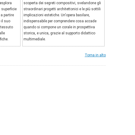
esplora
scoperta dei segreti compositivi, svelandone gli
 superficie
straordinari progetti architettonici e le più sottili
 a partire
implicazioni estetiche. Un'opera basilare,
 il suo
indispensabile per comprendere cosa accade
l tessuto
quando si compone un corale in prospettiva
alle
storica, e unica, grazie al supporto didattico
fiche.
multimediale.
Torna in alto